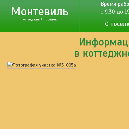
Время рабо
Монтевиль
c 9:30 до 1
коттеджный посёлок
О посел
Информаци
в коттеджн